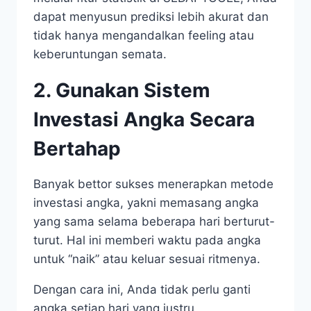
dapat menyusun prediksi lebih akurat dan
tidak hanya mengandalkan feeling atau
keberuntungan semata.
2. Gunakan Sistem
Investasi Angka Secara
Bertahap
Banyak bettor sukses menerapkan metode
investasi angka, yakni memasang angka
yang sama selama beberapa hari berturut-
turut. Hal ini memberi waktu pada angka
untuk “naik” atau keluar sesuai ritmenya.
Dengan cara ini, Anda tidak perlu ganti
angka setiap hari yang justru