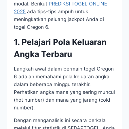
modal. Berikut
PREDIKSI TOGEL ONLINE
2025
ada tips-tips ampuh untuk
meningkatkan peluang jackpot Anda di
togel Oregon 6.
1. Pelajari Pola Keluaran
Angka Terbaru
Langkah awal dalam bermain togel Oregon
6 adalah memahami pola keluaran angka
dalam beberapa minggu terakhir.
Perhatikan angka mana yang sering muncul
(hot number) dan mana yang jarang (cold
number).
Dengan menganalisis ini secara berkala
melalui fitur statistik di SEDAPTOGEL, Anda