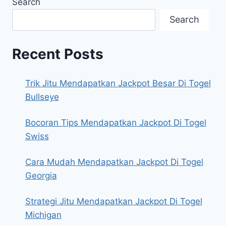
Search
Search
Recent Posts
Trik Jitu Mendapatkan Jackpot Besar Di Togel
Bullseye
Bocoran Tips Mendapatkan Jackpot Di Togel
Swiss
Cara Mudah Mendapatkan Jackpot Di Togel
Georgia
Strategi Jitu Mendapatkan Jackpot Di Togel
Michigan