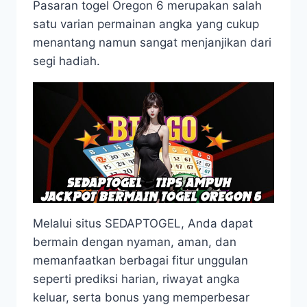
Pasaran togel Oregon 6 merupakan salah
satu varian permainan angka yang cukup
menantang namun sangat menjanjikan dari
segi hadiah.
Melalui situs SEDAPTOGEL, Anda dapat
bermain dengan nyaman, aman, dan
memanfaatkan berbagai fitur unggulan
seperti prediksi harian, riwayat angka
keluar, serta bonus yang memperbesar