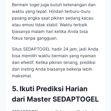
Bermain togel juga butuh ketenangan dan
waktu yang tepat. Hindari terburu-buru
pasang angka saat pikiran sedang kacau
atau emosi tidak stabil. Waktu terbaik
biasanya malam hari ketika Anda bisa
fokus tanpa gangguan.
Situs SEDAPTOGEL hadir 24 jam, jadi Anda
bisa memilih waktu bermain yang nyaman
dan efektif. Ketika pikiran tenang, prediksi
dan insting Anda biasanya bekerja lebih
maksimal.
5. Ikuti Prediksi Harian
dari Master SEDAPTOGEL