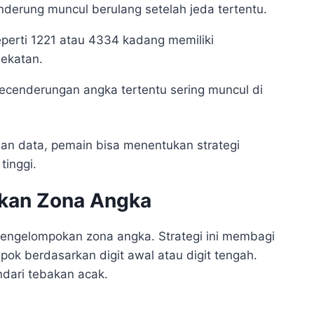
derung muncul berulang setelah jeda tertentu.
perti 1221 atau 4334 kadang memiliki
ekatan.
ecenderungan angka tertentu sering muncul di
n data, pemain bisa menentukan strategi
tinggi.
rkan Zona Angka
 pengelompokan zona angka. Strategi ini membagi
k berdasarkan digit awal atau digit tengah.
ndari tebakan acak.