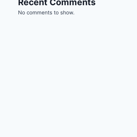
Recent Comments
No comments to show.