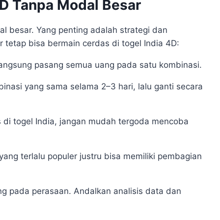
4D Tanpa Modal Besar
al besar. Yang penting adalah strategi dan
tetap bisa bermain cerdas di togel India 4D:
langsung pasang semua uang pada satu kombinasi.
inasi yang sama selama 2–3 hari, lalu ganti secara
us di togel India, jangan mudah tergoda mencoba
ng terlalu populer justru bisa memiliki pembagian
g pada perasaan. Andalkan analisis data dan