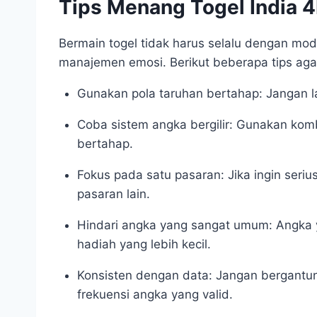
Tips Menang Togel India 
Bermain togel tidak harus selalu dengan mod
manajemen emosi. Berikut beberapa tips agar 
Gunakan pola taruhan bertahap: Jangan 
Coba sistem angka bergilir: Gunakan komb
bertahap.
Fokus pada satu pasaran: Jika ingin seri
pasaran lain.
Hindari angka yang sangat umum: Angka ya
hadiah yang lebih kecil.
Konsisten dengan data: Jangan bergantun
frekuensi angka yang valid.