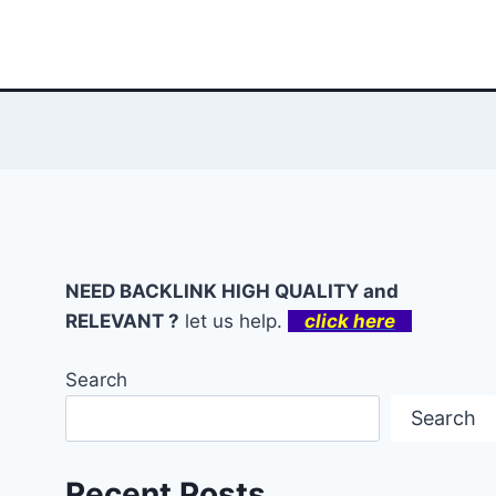
NEED BACKLINK HIGH QUALITY and
RELEVANT ?
let us help.
click here
Search
Search
Recent Posts