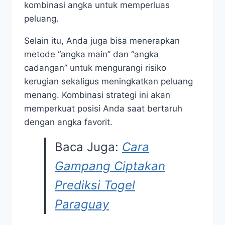
kombinasi angka untuk memperluas
peluang.
Selain itu, Anda juga bisa menerapkan
metode “angka main” dan “angka
cadangan” untuk mengurangi risiko
kerugian sekaligus meningkatkan peluang
menang. Kombinasi strategi ini akan
memperkuat posisi Anda saat bertaruh
dengan angka favorit.
Baca Juga:
Cara
Gampang Ciptakan
Prediksi Togel
Paraguay