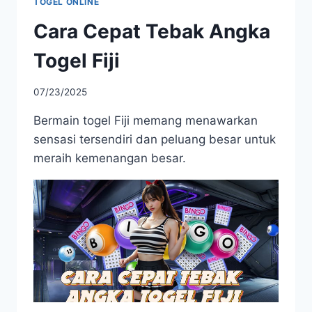
TOGEL ONLINE
Cara Cepat Tebak Angka
Togel Fiji
07/23/2025
Bermain togel Fiji memang menawarkan
sensasi tersendiri dan peluang besar untuk
meraih kemenangan besar.