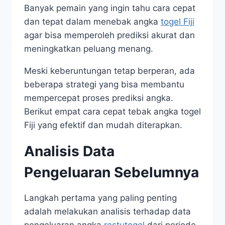
Banyak pemain yang ingin tahu cara cepat
dan tepat dalam menebak angka
togel Fiji
agar bisa memperoleh prediksi akurat dan
meningkatkan peluang menang.
Meski keberuntungan tetap berperan, ada
beberapa strategi yang bisa membantu
mempercepat proses prediksi angka.
Berikut empat cara cepat tebak angka togel
Fiji yang efektif dan mudah diterapkan.
Analisis Data
Pengeluaran Sebelumnya
Langkah pertama yang paling penting
adalah melakukan analisis terhadap data
pengeluaran angka
restutogel
dari periode