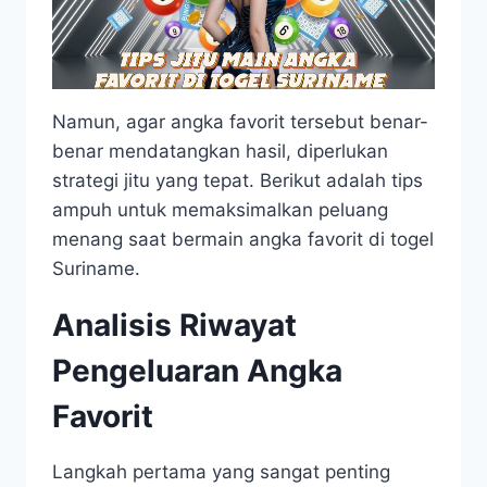
Namun, agar angka favorit tersebut benar-
benar mendatangkan hasil, diperlukan
strategi jitu yang tepat. Berikut adalah tips
ampuh untuk memaksimalkan peluang
menang saat bermain angka favorit di togel
Suriname.
Analisis Riwayat
Pengeluaran Angka
Favorit
Langkah pertama yang sangat penting