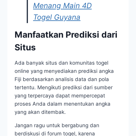
Menang Main 4D
Togel Guyana
Manfaatkan Prediksi dari
Situs
Ada banyak situs dan komunitas togel
online yang menyediakan prediksi angka
Fiji berdasarkan analisis data dan pola
tertentu. Mengikuti prediksi dari sumber
yang terpercaya dapat mempercepat
proses Anda dalam menentukan angka
yang akan ditembak.
Jangan ragu untuk bergabung dan
berdiskusi di forum togel, karena