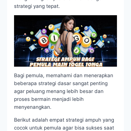
strategi yang tepat.
Bagi pemula, memahami dan menerapkan
beberapa strategi dasar sangat penting
agar peluang menang lebih besar dan
proses bermain menjadi lebih
menyenangkan.
Berikut adalah empat strategi ampuh yang
cocok untuk pemula agar bisa sukses saat