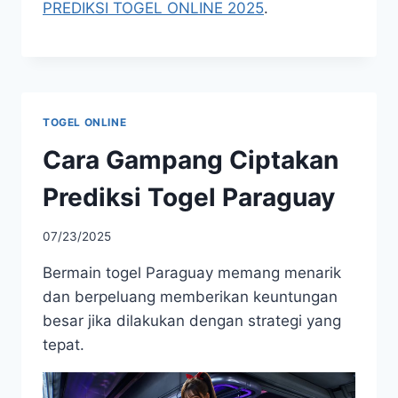
PREDIKSI TOGEL ONLINE 2025
.
TOGEL ONLINE
Cara Gampang Ciptakan
Prediksi Togel Paraguay
07/23/2025
Bermain togel Paraguay memang menarik
dan berpeluang memberikan keuntungan
besar jika dilakukan dengan strategi yang
tepat.