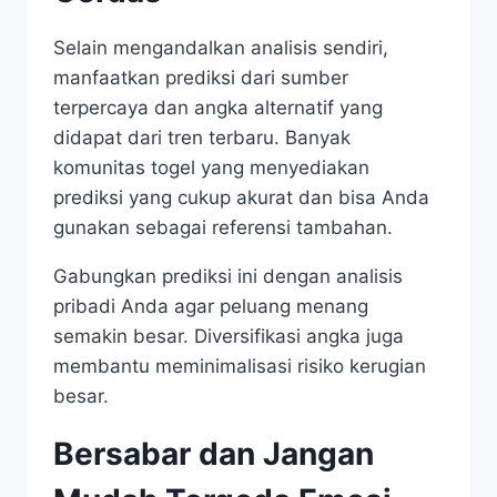
Selain mengandalkan analisis sendiri,
manfaatkan prediksi dari sumber
terpercaya dan angka alternatif yang
didapat dari tren terbaru. Banyak
komunitas togel yang menyediakan
prediksi yang cukup akurat dan bisa Anda
gunakan sebagai referensi tambahan.
Gabungkan prediksi ini dengan analisis
pribadi Anda agar peluang menang
semakin besar. Diversifikasi angka juga
membantu meminimalisasi risiko kerugian
besar.
Bersabar dan Jangan