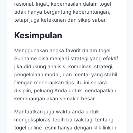
rasional. Ingat, keberhasilan dalam togel
tidak hanya bergantung keberuntungan,
tetapi juga ketekunan dan sikap sabar.
Kesimpulan
Menggunakan angka favorit dalam togel
Suriname bisa menjadi strategi yang efektif
jika didukung analisis, kombinasi strategi,
pengelolaan modal, dan mental yang stabil.
Dengan menerapkan tips jitu ini secara
disiplin, peluang Anda untuk mendapatkan
kemenangan akan semakin besar.
Manfaatkan juga waktu anda untuk
mengeksplorasi lebih banyak lagi tentang
togel online resmi hanya dengan klik link ini