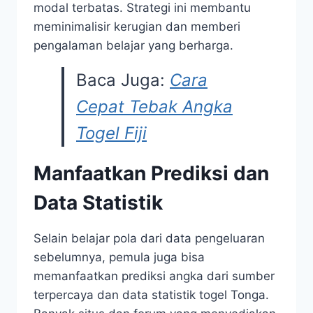
modal terbatas. Strategi ini membantu
meminimalisir kerugian dan memberi
pengalaman belajar yang berharga.
Baca Juga:
Cara
Cepat Tebak Angka
Togel Fiji
Manfaatkan Prediksi dan
Data Statistik
Selain belajar pola dari data pengeluaran
sebelumnya, pemula juga bisa
memanfaatkan prediksi angka dari sumber
terpercaya dan data statistik togel Tonga.