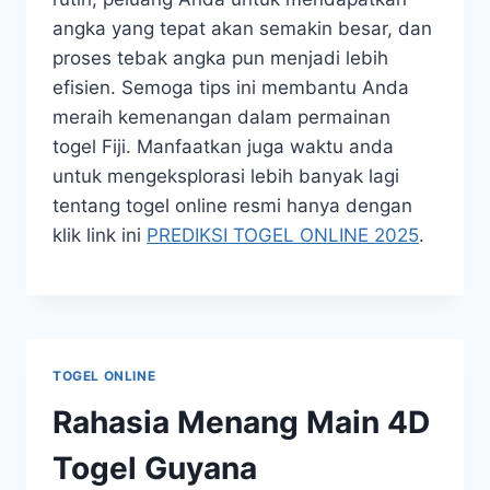
angka yang tepat akan semakin besar, dan
proses tebak angka pun menjadi lebih
efisien. Semoga tips ini membantu Anda
meraih kemenangan dalam permainan
togel Fiji. Manfaatkan juga waktu anda
untuk mengeksplorasi lebih banyak lagi
tentang togel online resmi hanya dengan
klik link ini
PREDIKSI TOGEL ONLINE 2025
.
TOGEL ONLINE
Rahasia Menang Main 4D
Togel Guyana