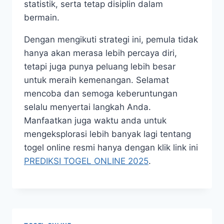
statistik, serta tetap disiplin dalam
bermain.
Dengan mengikuti strategi ini, pemula tidak
hanya akan merasa lebih percaya diri,
tetapi juga punya peluang lebih besar
untuk meraih kemenangan. Selamat
mencoba dan semoga keberuntungan
selalu menyertai langkah Anda.
Manfaatkan juga waktu anda untuk
mengeksplorasi lebih banyak lagi tentang
togel online resmi hanya dengan klik link ini
PREDIKSI TOGEL ONLINE 2025
.