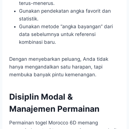
terus-menerus.
Gunakan pendekatan angka favorit dan
statistik.
Gunakan metode “angka bayangan” dari
data sebelumnya untuk referensi
kombinasi baru.
Dengan menyebarkan peluang, Anda tidak
hanya mengandalkan satu harapan, tapi
membuka banyak pintu kemenangan.
Disiplin Modal &
Manajemen Permainan
Permainan togel Morocco 6D memang