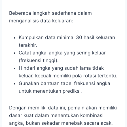
Beberapa langkah sederhana dalam
menganalisis data keluaran:
Kumpulkan data minimal 30 hasil keluaran
terakhir.
Catat angka-angka yang sering keluar
(frekuensi tinggi).
Hindari angka yang sudah lama tidak
keluar, kecuali memiliki pola rotasi tertentu.
Gunakan bantuan tabel frekuensi angka
untuk menentukan prediksi.
Dengan memiliki data ini, pemain akan memiliki
dasar kuat dalam menentukan kombinasi
angka, bukan sekadar menebak secara acak.