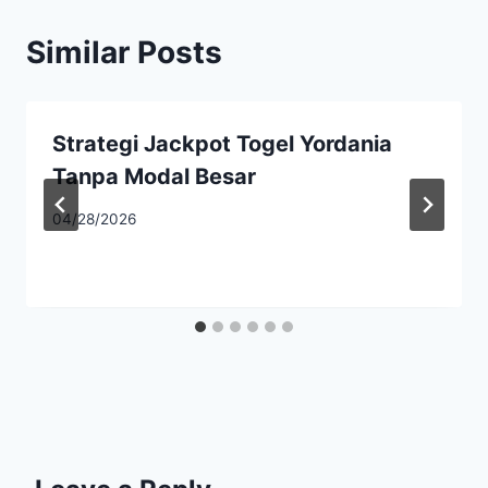
Similar Posts
Strategi Jackpot Togel Yordania
Tanpa Modal Besar
04/28/2026