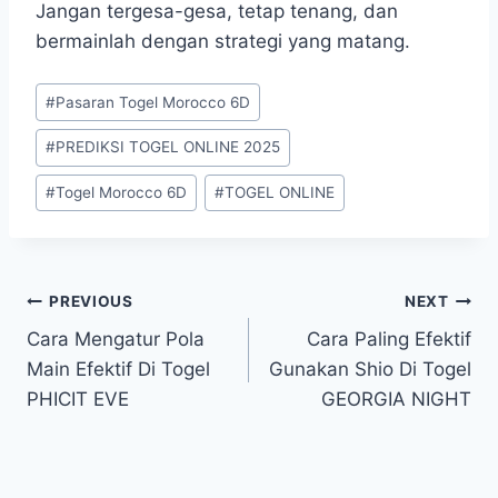
Jangan tergesa-gesa, tetap tenang, dan
bermainlah dengan strategi yang matang.
Post
#
Pasaran Togel Morocco 6D
Tags:
#
PREDIKSI TOGEL ONLINE 2025
#
Togel Morocco 6D
#
TOGEL ONLINE
Post
PREVIOUS
NEXT
Cara Mengatur Pola
Cara Paling Efektif
navigation
Main Efektif Di Togel
Gunakan Shio Di Togel
PHICIT EVE
GEORGIA NIGHT