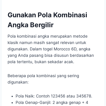
Gunakan Pola Kombinasi
Angka Bergilir
Pola kombinasi angka merupakan metode
klasik namun masih sangat relevan untuk
digunakan. Dalam togel Morocco 6D, angka
yang Anda pasang bisa disusun berdasarkan
pola tertentu, bukan sekadar acak.
Beberapa pola kombinasi yang sering
digunakan:
Pola Naik: Contoh 123456 atau 345678.
Pola Genap-Ganjil: 2 angka genap + 4