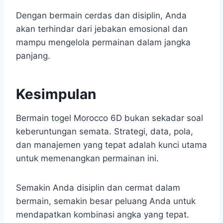
Dengan bermain cerdas dan disiplin, Anda
akan terhindar dari jebakan emosional dan
mampu mengelola permainan dalam jangka
panjang.
Kesimpulan
Bermain togel Morocco 6D bukan sekadar soal
keberuntungan semata. Strategi, data, pola,
dan manajemen yang tepat adalah kunci utama
untuk memenangkan permainan ini.
Semakin Anda disiplin dan cermat dalam
bermain, semakin besar peluang Anda untuk
mendapatkan kombinasi angka yang tepat.