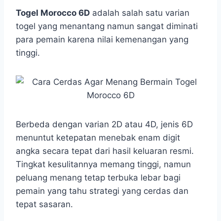
h
a
e
e
k
i
h
a
c
s
l
y
n
a
Togel Morocco 6D
adalah salah satu varian
t
e
s
e
p
e
r
togel yang menantang namun sangat diminati
s
b
e
g
e
e
para pemain karena nilai kemenangan yang
A
o
n
r
tinggi.
p
o
g
a
p
k
e
m
r
Berbeda dengan varian 2D atau 4D, jenis 6D
menuntut ketepatan menebak enam digit
angka secara tepat dari hasil keluaran resmi.
Tingkat kesulitannya memang tinggi, namun
peluang menang tetap terbuka lebar bagi
pemain yang tahu strategi yang cerdas dan
tepat sasaran.