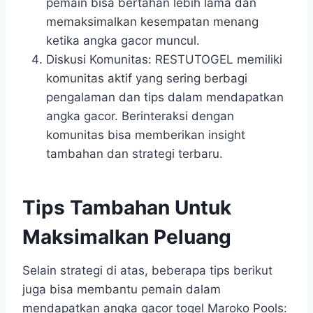
pemain bisa bertahan lebih lama dan
memaksimalkan kesempatan menang
ketika angka gacor muncul.
Diskusi Komunitas: RESTUTOGEL memiliki
komunitas aktif yang sering berbagi
pengalaman dan tips dalam mendapatkan
angka gacor. Berinteraksi dengan
komunitas bisa memberikan insight
tambahan dan strategi terbaru.
Tips Tambahan Untuk
Maksimalkan Peluang
Selain strategi di atas, beberapa tips berikut
juga bisa membantu pemain dalam
mendapatkan angka gacor togel Maroko Pools: