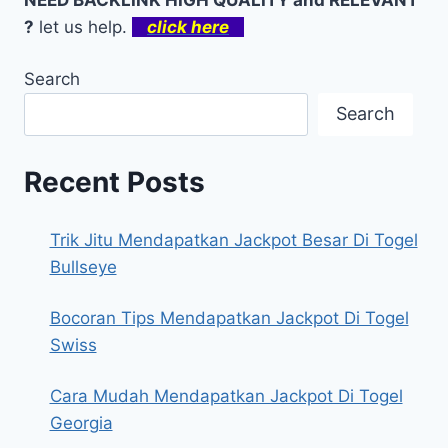
?
let us help.
click here
Search
Search
Recent Posts
Trik Jitu Mendapatkan Jackpot Besar Di Togel
Bullseye
Bocoran Tips Mendapatkan Jackpot Di Togel
Swiss
Cara Mudah Mendapatkan Jackpot Di Togel
Georgia