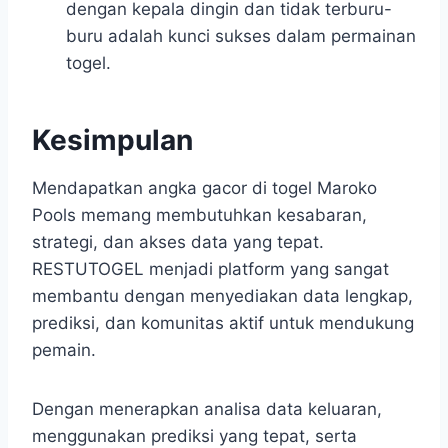
dengan kepala dingin dan tidak terburu-
buru adalah kunci sukses dalam permainan
togel.
Kesimpulan
Mendapatkan angka gacor di togel Maroko
Pools memang membutuhkan kesabaran,
strategi, dan akses data yang tepat.
RESTUTOGEL menjadi platform yang sangat
membantu dengan menyediakan data lengkap,
prediksi, dan komunitas aktif untuk mendukung
pemain.
Dengan menerapkan analisa data keluaran,
menggunakan prediksi yang tepat, serta