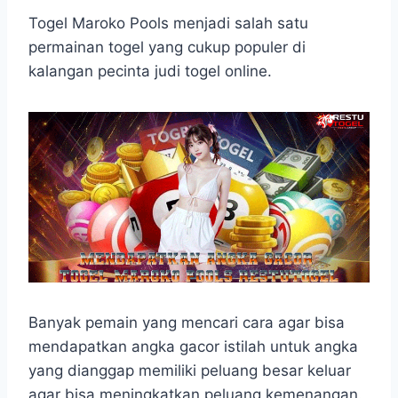
h
a
e
e
k
i
h
a
c
s
l
y
n
a
Togel Maroko Pools menjadi salah satu
t
e
s
e
p
e
r
permainan togel yang cukup populer di
s
b
e
g
e
e
kalangan pecinta judi togel online.
A
o
n
r
p
o
g
a
p
k
e
m
r
Banyak pemain yang mencari cara agar bisa
mendapatkan angka gacor istilah untuk angka
yang dianggap memiliki peluang besar keluar
agar bisa meningkatkan peluang kemenangan.